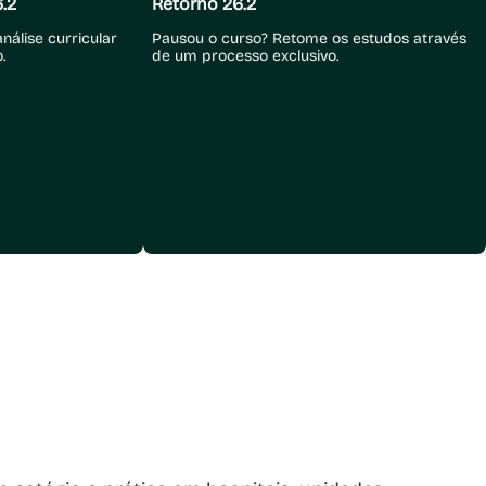
.2
Retorno 26.2
nálise curricular
Pausou o curso? Retome os estudos através
.
de um processo exclusivo.