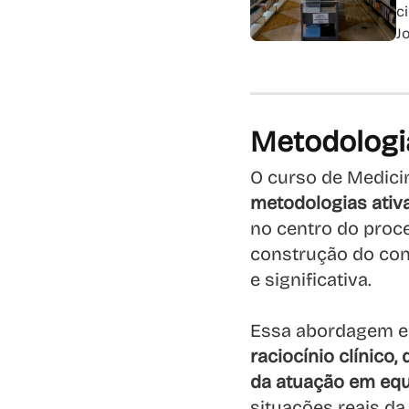
c
J
Metodologi
O curso de Medic
metodologias ativa
no centro do pro
construção do con
e significativa.
Essa abordagem e
raciocínio clínico
da atuação em equ
situações reais da