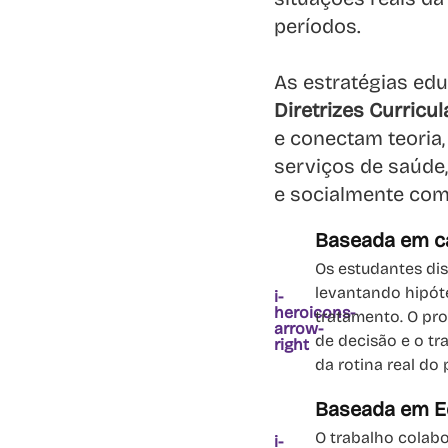
períodos.
As estratégias edu
Diretrizes Curricu
e conectam teoria, 
serviços de saúde,
e socialmente com
Baseada em c
Os estudantes dis
levantando hipót
i-
heroicons-
tratamento. O pro
arrow-
de decisão e o t
right
da rotina real do 
Baseada em Eq
O trabalho colabo
i-