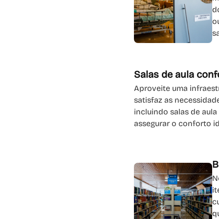
d
o
s
Salas de aula conf
Aproveite uma infraes
satisfaz as necessidad
incluindo salas de aula
assegurar o conforto id
B
N
i
c
q