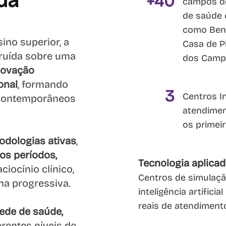
da
+40
campos de
de saúde e
como Bene
ino superior, a
Casa de P
ruída sobre uma
dos Camp
novação
onal
, formando
3
Centros I
 contemporâneos
atendimen
os primeir
odologias ativas
,
os períodos,
Tecnologia aplica
iocínio clínico,
Centros de simulação
ma progressiva.
inteligência artific
reais de atendiment
ede de saúde,
rentes níveis de