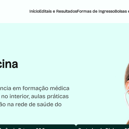
Início
Editais e Resultados
Formas de Ingresso
Bolsas 
cina
rência em formação médica
o interior, aulas práticas
ção na rede de saúde do