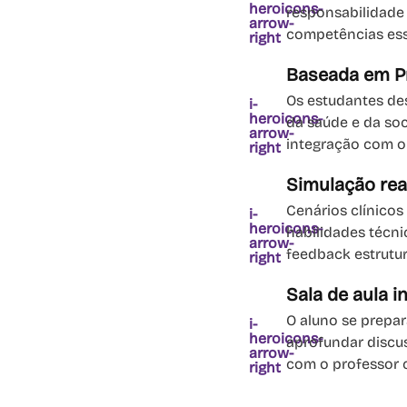
heroicons-
responsabilidade
arrow-
competências esse
right
Baseada em Pr
Os estudantes de
i-
heroicons-
da saúde e da so
arrow-
integração com o
right
Simulação rea
Cenários clínico
i-
heroicons-
habilidades técn
arrow-
feedback estrutu
right
Sala de aula i
O aluno se prepar
i-
heroicons-
aprofundar discus
arrow-
com o professor 
right