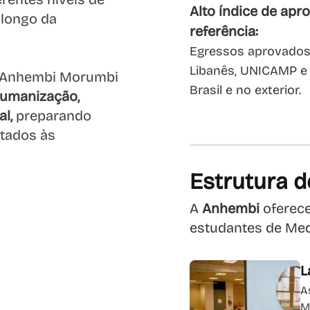
Alto índice de ap
 longo da
referência:
Egressos aprovados 
Libanês, UNICAMP e S
 a Anhembi Morumbi
Brasil e no exterior.
umanização,
l,
preparando
ctados às
Estrutura d
A
Anhembi
oferece
estudantes de Med
L
A
M