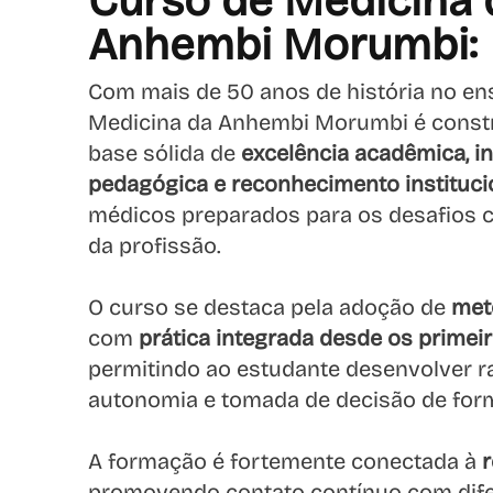
Curso de Medicina 
Anhembi Morumbi:
Com mais de 50 anos de história no ens
Medicina da Anhembi Morumbi é const
base sólida de
excelência acadêmica, i
pedagógica e reconhecimento instituci
médicos preparados para os desafios
da profissão.
O curso se destaca pela adoção de
met
com
prática integrada desde os primeir
permitindo ao estudante desenvolver rac
autonomia e tomada de decisão de for
A formação é fortemente conectada à
r
promovendo contato contínuo com dife